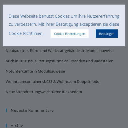
Diese Webseite benutzt Cookies um ihre Nutzererfahrung
zu verbessern. Mit ihrer Bestätigung akzeptieren sie diese
Cookie-Richtlinien.
Cookie Einstellungen
Bestätigen
Neueste Beiträge
Neubau eines Büro- und Werkstattgebäudes in Modulbauweise
Auch in 2026 neue Rettungstürme an Stränden und Badestellen
Notunterkünfte in Modulbauweise
Wohnraumcontainer sb03S & Wohnraum Doppelmodul
Neue Strandrettungswachtürme für Usedom
Neueste Kommentare
Archiv